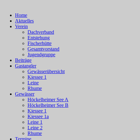
Close
Home
Menu
Aktuelles
Verein
Dachverband
Entstehung
Fischerhütte
Gesamtvorstand
Jugendgruppe
Beiträge
Gastangler
Gewässerübersicht
Kiessee 1
Leine
Rhume
Gewässer
Höckelheimer See A
Höckelheimer See B
Kiessee 1
Kiessee 1a
Leine 1
Leine 2
Rhume
Termine