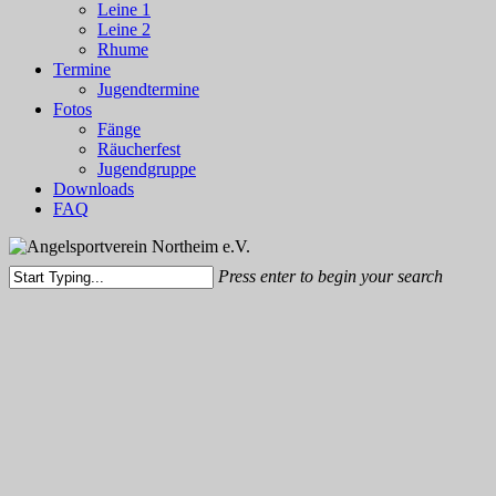
Leine 1
Leine 2
Rhume
Termine
Jugendtermine
Fotos
Fänge
Räucherfest
Jugendgruppe
Downloads
FAQ
Press enter to begin your search
Close
Search