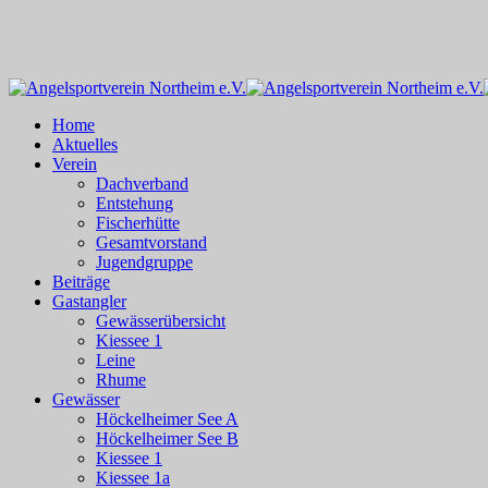
Skip
to
main
content
Menu
Home
Aktuelles
Verein
Dachverband
Entstehung
Fischerhütte
Gesamtvorstand
Jugendgruppe
Beiträge
Gastangler
Gewässerübersicht
Kiessee 1
Leine
Rhume
Gewässer
Höckelheimer See A
Höckelheimer See B
Kiessee 1
Kiessee 1a