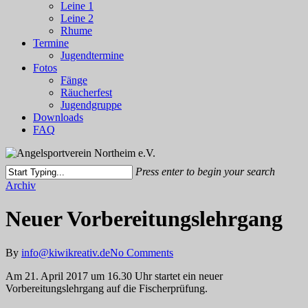
Leine 1
Leine 2
Rhume
Termine
Jugendtermine
Fotos
Fänge
Räucherfest
Jugendgruppe
Downloads
FAQ
Press enter to begin your search
Close
Archiv
Search
Neuer Vorbereitungslehrgang
By
info@kiwikreativ.de
No Comments
Am 21. April 2017 um 16.30 Uhr startet ein neuer
Vorbereitungslehrgang auf die Fischerprüfung.