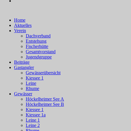
Close
Home
Menu
Aktuelles
Verein
Dachverband
Entstehung
Fischerhütte
Gesamtvorstand
Jugendgruppe
Beiträge
Gastangler
Gewässerübersicht
Kiessee 1
Leine
Rhume
Gewässer
Höckelheimer See A
Höckelheimer See B
Kiessee 1
Kiessee 1a
Leine 1
Leine 2
Rhume