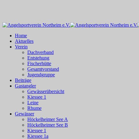
Skip
to
main
content
Menu
Home
Aktuelles
Verein
Dachverband
Entstehung
Fischerhütte
Gesamtvorstand
Jugendgruppe
Beiträge
Gastangler
Gewässerübersicht
Kiessee 1
Leine
Rhume
Gewässer
Höckelheimer See A
Höckelheimer See B
Kiessee 1
Kiessee 1a